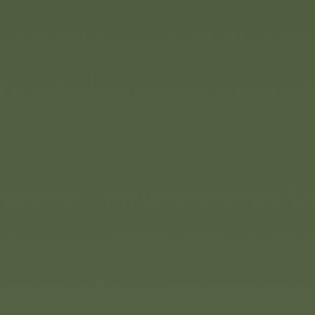
e aux petits amateurs de
au circuit AmphieSet, le kit
ans le grand monde aquatique
e permet déjà de bien s’amuser
être combiné à d’autres sets
monde aquatique.