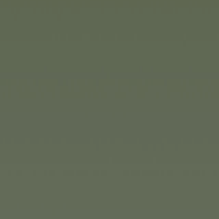
)
Speed Shark Nano de CARS
entièrement équipé. Après 
directement s’élancer sur l
complète, le bateau Speed
8 minutes dans une piscine,
opose elle aussi plusieurs
! Dickie Toys vous
de véhicules Volvo. Les
tion fidèles aux modèles