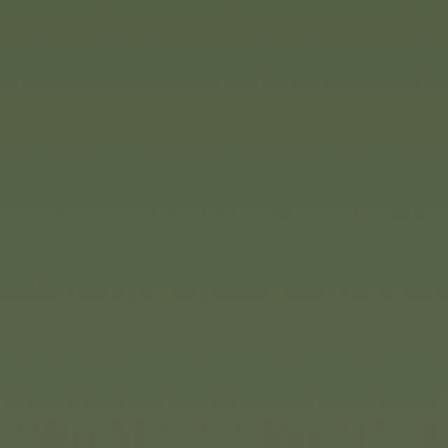
La maison de jardin est le joue
incontournable de la marque 
apprennent à s’occuper des pl
être jardiner eux-mêmes. Un 
des conseils de jardinage tand
permettent de se rappeler que
plantées à quels endroits.
La nouvelle tente en plastique
Smoby peut être montée dans le
mais aussi dans la chambre d’
résistant aux UV, le tipi est lég
enfants un petit havre de paix.
dans le temps grâce aux deux p
hauteur : le tipi grandit avec l
On ferme le rideau et on joue 
incontournable pour l’intérieu