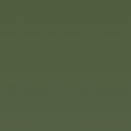
La marque AquaPlay propos
circuits aquatiques le nouve
idéal pour les débutants d
d’AquaPlay. Ce kit pratiqu
mais il peut bien sûr aussi 
pour créer un formidable 