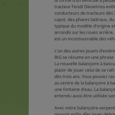
la forme d’un véhicule à pédal
tracteur Fendt Dieselross ent
conducteurs de tracteurs dès 
capot, des phares latéraux, 
typique du modèle d’origine e
arrondis sur les roues arrière
est un incontournable des véh
L’un des autres jouets d’exté
BIG se résume en une phrase : 
La nouvelle balançoire à bascu
plaisir de jouer celui de se rafr
dès trois ans. Vous pouvez ra
au centre de la balançoire à basc
une fontaine d’eau. La balanço
entendu aussi être utilisée sans
Avec notre balançoire-serpent,
pouvoir enfin aller jouer deho