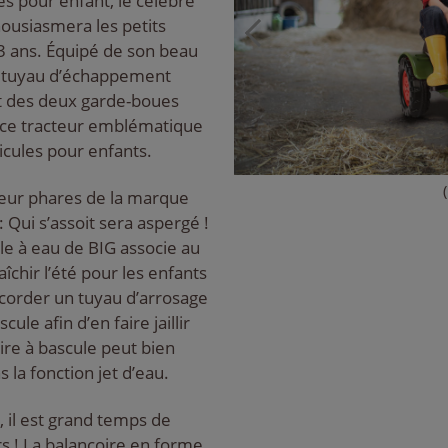
es pour enfant, le célèbre
housiasmera les petits
3 ans. Équipé de son beau
du tuyau d’échappement
t des deux garde-boues
, ce tracteur emblématique
icules pour enfants.
rieur phares de la marque
Qui s’assoit sera aspergé !
le à eau de BIG associe au
aîchir l’été pour les enfants
ccorder un tuyau d’arrosage
ule afin d’en faire jaillir
ire à bascule peut bien
 la fonction jet d’eau.
 il est grand temps de
rs ! La balançoire en forme