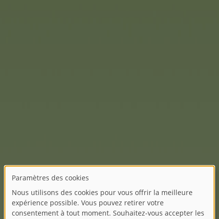
t d’extérieur
Smoby. Les enfants
antes pour un jour peut-
petit guide vous propose
is que les étiquettes
lles plantes ont été
 réglable en hauteur de
 jardin, sur la terrasse,
enfant. Conçu en plastique
er, lavable et offre aux
 Un plaisir de jeu garanti
ossibilités de réglage de la
es enfants. Et maintenant :
à se cacher : un
r comme pour l’extérieur !