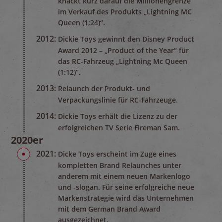
knackt kurz darauf die Millionengrenze
im Verkauf des Produkts „Lightning MC
Queen (1:24)“.
2012:
Dickie Toys gewinnt den Disney Product
Award 2012 – „Product of the Year“ für
das RC-Fahrzeug „Lightning Mc Queen
(1:12)“.
2013:
Relaunch der Produkt- und
Verpackungslinie für RC-Fahrzeuge.
2014:
Dickie Toys erhält die Lizenz zu der
erfolgreichen TV Serie Fireman Sam.
2020er
2021:
Dicke Toys erscheint im Zuge eines
kompletten Brand Relaunches unter
anderem mit einem neuen Markenlogo
und -slogan. Für seine erfolgreiche neue
Markenstrategie wird das Unternehmen
mit dem German Brand Award
ausgezeichnet.