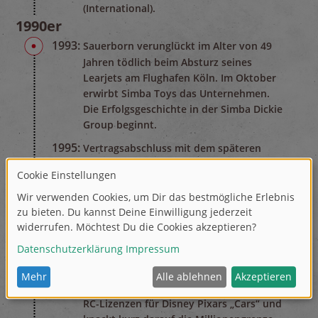
(International).
1990er
1993:
Sauerborn verunglückt im Alter von 49
Jahren tödlich beim Absturz seines
Learjets am Flughafen Köln. Im Oktober
erwirbt Simba Toys das Unternehmen.
Die Erfolgsgeschichte in der Simba Dickie
Group beginnt.
1995:
Vertragsabschluss mit dem späteren
Rekord-Formel-1 Champion Michael
Schumacher und Dickie Toys.
2000er
2008:
Dickie Toys erhält erstmals in der
Unternehmensgeschichte eine
MasterToy Lizenz von Walt Disney.
2010er
2011:
Dickie Toys erhält die Exklusivrechte der
RC-Lizenzen für Disney Pixars „Cars“ und